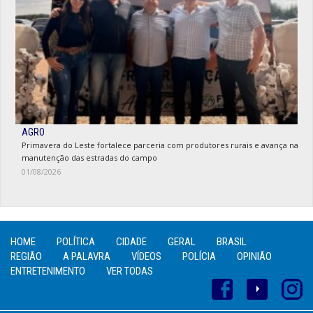
AGRO
Primavera do Leste fortalece parceria com produtores rurais e avança na
manutenção das estradas do campo
01/08/2026
HOME
POLÍTICA
CIDADE
GERAL
BRASIL
REGIÃO
A PALAVRA
VÍDEOS
POLÍCIA
OPINIÃO
ENTRETENIMENTO
VER TODAS