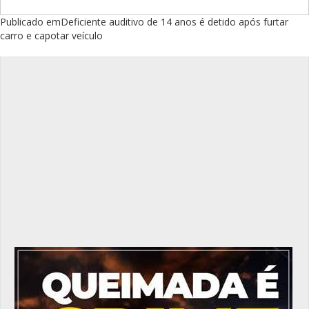
Navegação
Publicado em
Deficiente auditivo de 14 anos é detido após furtar
carro e capotar veículo
de
Post