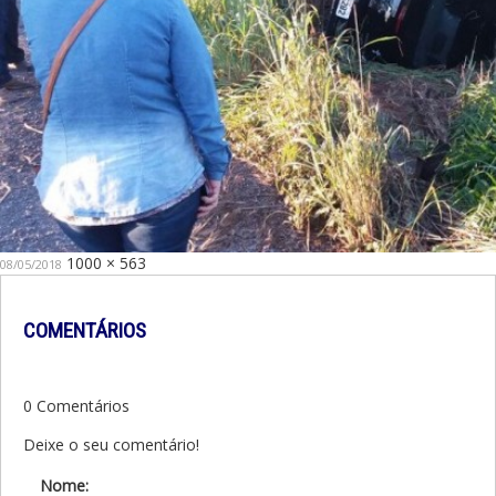
Publicado
Tamanho
1000 × 563
08/05/2018
em
original
COMENTÁRIOS
0 Comentários
Deixe o seu comentário!
Nome: