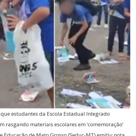
m que estudantes da Escola Estadual Integrado
cem rasgando materiais escolares em ‘comemoração’
o de Educação de Mato Grosso (Seduc-MT) emitiu nota