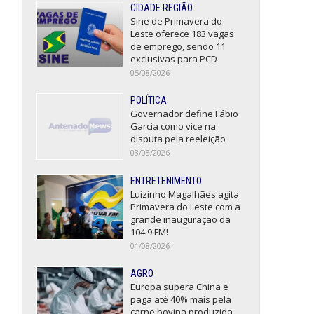
CIDADE REGIÃO
Sine de Primavera do
Leste oferece 183 vagas
de emprego, sendo 11
exclusivas para PCD
05/08/2026
POLÍTICA
Governador define Fábio
Garcia como vice na
disputa pela reeleição
03/08/2026
ENTRETENIMENTO
Luizinho Magalhães agita
Primavera do Leste com a
grande inauguração da
104.9 FM!
01/08/2026
AGRO
Europa supera China e
paga até 40% mais pela
carne bovina produzida