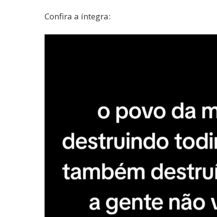
Confira a íntegra:
Tocador
de
vídeo