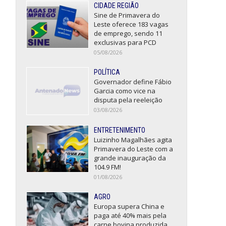
CIDADE REGIÃO
Sine de Primavera do
Leste oferece 183 vagas
de emprego, sendo 11
exclusivas para PCD
05/08/2026
POLÍTICA
Governador define Fábio
Garcia como vice na
disputa pela reeleição
03/08/2026
ENTRETENIMENTO
Luizinho Magalhães agita
Primavera do Leste com a
grande inauguração da
104.9 FM!
01/08/2026
AGRO
Europa supera China e
paga até 40% mais pela
carne bovina produzida