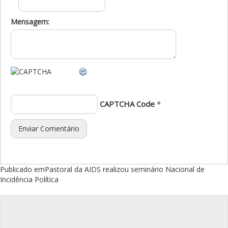
Mensagem:
CAPTCHA Code
*
Navegação
Publicado em
Pastoral da AIDS realizou seminário Nacional de
Incidência Política
de
Post