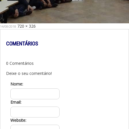
Publicado
Tamanho
720 × 326
14/08/2018
em
original
COMENTÁRIOS
0 Comentários
Deixe o seu comentário!
Nome:
Email:
Website: