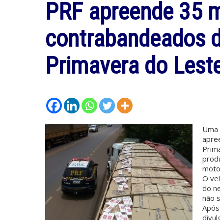
PRF apreende 35 mi
contrabandeados 
Primavera do Lest
Uma 
apree
Prim
prod
motor
O veí
do n
não s
Após 
divul