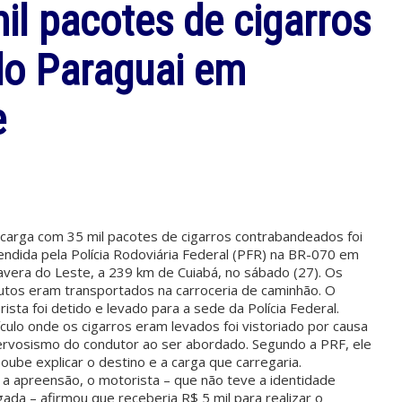
l pacotes de cigarros
do Paraguai em
e
carga com 35 mil pacotes de cigarros contrabandeados foi
ndida pela Polícia Rodoviária Federal (PFR) na BR-070 em
avera do Leste, a 239 km de Cuiabá, no sábado (27). Os
utos eram transportados na carroceria de caminhão. O
ista foi detido e levado para a sede da Polícia Federal.
culo onde os cigarros eram levados foi vistoriado por causa
ervosismo do condutor ao ser abordado. Segundo a PRF, ele
oube explicar o destino e a carga que carregaria.
a apreensão, o motorista – que não teve a identidade
gada – afirmou que receberia R$ 5 mil para realizar o