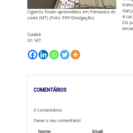
tran
Garça
Cigarros foram apreendidos em Primavera do
A car
Leste (MT) (Foto: PRF/Divulgação)
Os p
enca
Cuiabá.
G1 MT
COMENTÁRIOS
0 Comentários
Deixe o seu comentário!
Nome:
Email: