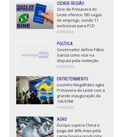
CIDADE REGIÃO
Sine de Primavera do
Leste oferece 183 vagas
de emprego, sendo 11
exclusivas para PCD
05/08/2026
POLÍTICA
Governador define Fábio
Garcia como vice na
disputa pela reeleição
03/08/2026
ENTRETENIMENTO
Luizinho Magalhães agita
Primavera do Leste com a
grande inauguração da
104.9 FM!
01/08/2026
AGRO
Europa supera China e
paga até 40% mais pela
carne bovina produzida