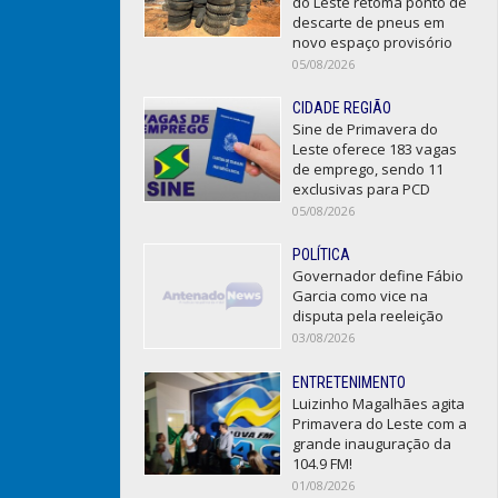
do Leste retoma ponto de
descarte de pneus em
novo espaço provisório
05/08/2026
CIDADE REGIÃO
Sine de Primavera do
Leste oferece 183 vagas
de emprego, sendo 11
exclusivas para PCD
05/08/2026
POLÍTICA
Governador define Fábio
Garcia como vice na
disputa pela reeleição
03/08/2026
ENTRETENIMENTO
Luizinho Magalhães agita
Primavera do Leste com a
grande inauguração da
104.9 FM!
01/08/2026