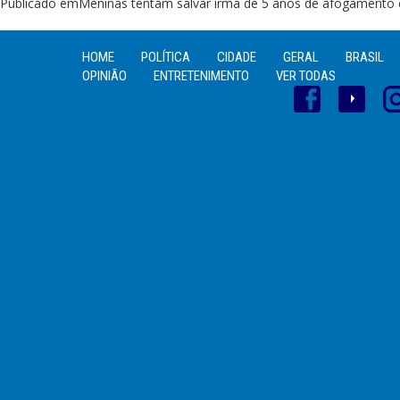
Navegação
Publicado em
Meninas tentam salvar irmã de 5 anos de afogament
de
Post
HOME
POLÍTICA
CIDADE
GERAL
BRASIL
OPINIÃO
ENTRETENIMENTO
VER TODAS