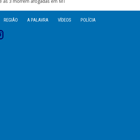
o e as 3 morrem afogadas em MT
REGIÃO
A PALAVRA
VÍDEOS
POLÍCIA