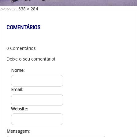
Publicado
Tamanho
638 × 284
24/06/2025
em
original
COMENTÁRIOS
0 Comentários
Deixe o seu comentário!
Nome:
Email:
Website:
Mensagem: