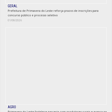
GERAL
Prefeitura de Primavera do Leste reforça prazos de inscrições para
concurso público e processo seletivo
01/08/2026
AGRO
Primavera do Leste fortalece parceria com produtores rurais e avança na