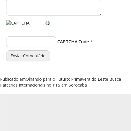
CAPTCHA Code
*
Navegação
Publicado em
Olhando para o Futuro: Primavera do Leste Busca
Parcerias Internacionais no PTS em Sorocaba
de
Post