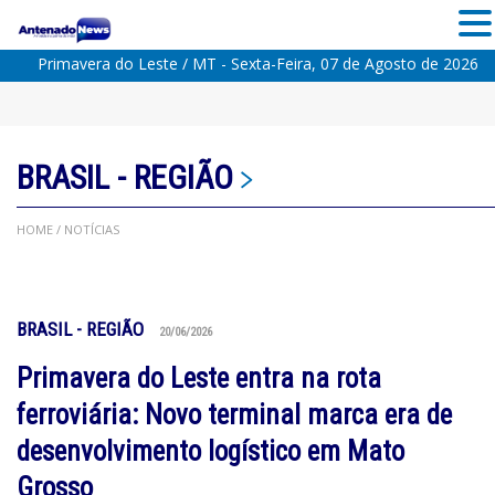
Primavera do Leste / MT - Sexta-Feira, 07 de Agosto de 2026
BRASIL
-
REGIÃO
HOME
/ NOTÍCIAS
BRASIL
-
REGIÃO
20/06/2026
​Primavera do Leste entra na rota
ferroviária: Novo terminal marca era de
desenvolvimento logístico em Mato
Grosso