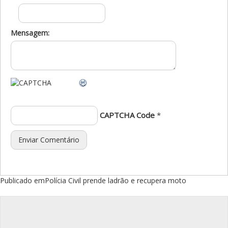
Mensagem:
CAPTCHA Code
*
Navegação
Publicado em
Polícia Civil prende ladrão e recupera moto
de
Post