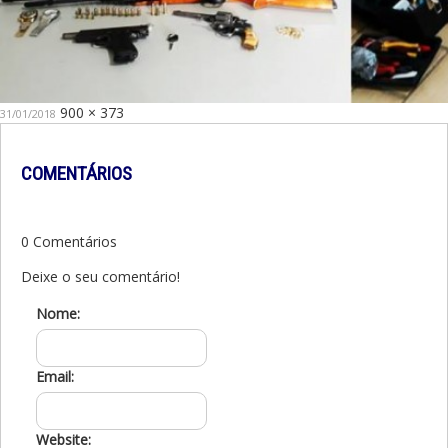
Publicado
Tamanho
900 × 373
31/01/2018
em
original
COMENTÁRIOS
0 Comentários
Deixe o seu comentário!
Nome:
Email:
Website: