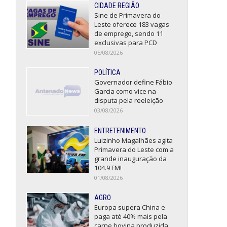
CIDADE REGIÃO
Sine de Primavera do
Leste oferece 183 vagas
de emprego, sendo 11
exclusivas para PCD
05/08/2026
POLÍTICA
Governador define Fábio
Garcia como vice na
disputa pela reeleição
03/08/2026
ENTRETENIMENTO
Luizinho Magalhães agita
Primavera do Leste com a
grande inauguração da
104.9 FM!
01/08/2026
AGRO
Europa supera China e
paga até 40% mais pela
carne bovina produzida