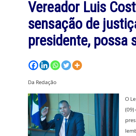
Vereador Luis Cost
sensação de justiç
presidente, possa 
Da Redação
O Le
(09)
pres
lemb