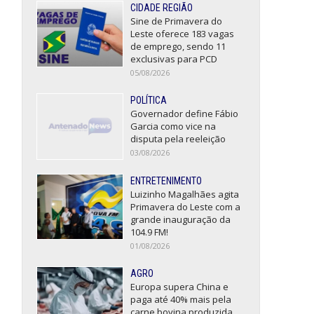
CIDADE REGIÃO
Sine de Primavera do
Leste oferece 183 vagas
de emprego, sendo 11
exclusivas para PCD
05/08/2026
POLÍTICA
Governador define Fábio
Garcia como vice na
disputa pela reeleição
03/08/2026
ENTRETENIMENTO
Luizinho Magalhães agita
Primavera do Leste com a
grande inauguração da
104.9 FM!
01/08/2026
AGRO
Europa supera China e
paga até 40% mais pela
carne bovina produzida