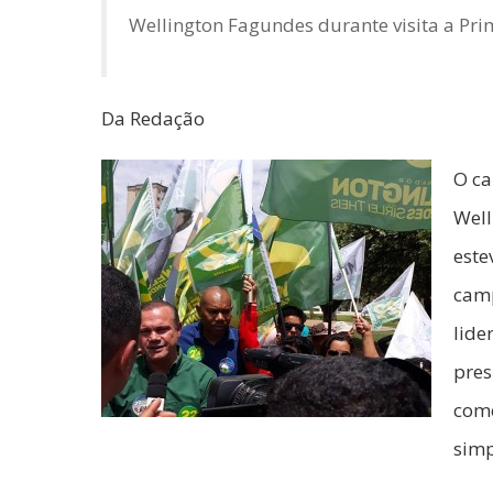
Wellington Fagundes durante visita a Pri
Da Redação
O ca
Well
este
camp
lide
pres
come
simp