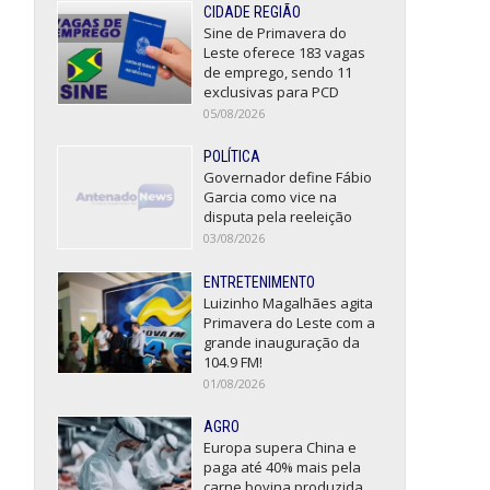
CIDADE REGIÃO
Sine de Primavera do
Leste oferece 183 vagas
de emprego, sendo 11
exclusivas para PCD
05/08/2026
POLÍTICA
Governador define Fábio
Garcia como vice na
disputa pela reeleição
03/08/2026
ENTRETENIMENTO
Luizinho Magalhães agita
Primavera do Leste com a
grande inauguração da
104.9 FM!
01/08/2026
AGRO
Europa supera China e
paga até 40% mais pela
carne bovina produzida