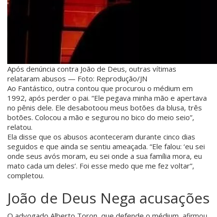
Após denúncia contra João de Deus, outras vítimas
relataram abusos — Foto: Reprodução/JN
Ao Fantástico, outra contou que procurou o médium em
1992, após perder o pai. “Ele pegava minha mão e apertava
no pênis dele. Ele desabotoou meus botões da blusa, três
botões. Colocou a mão e segurou no bico do meio seio”,
relatou.
Ela disse que os abusos aconteceram durante cinco dias
seguidos e que ainda se sentiu ameaçada. “Ele falou: ‘eu sei
onde seus avós moram, eu sei onde a sua família mora, eu
mato cada um deles’. Foi esse medo que me fez voltar”,
completou.
João de Deus Nega acusações
O advogado Alberto Toron, que defende o médium,
afirmou