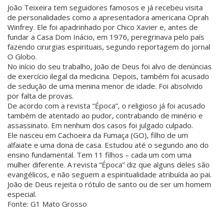
João Teixeira tem seguidores famosos e já recebeu visita
de personalidades como a apresentadora americana Oprah
Winfrey. Ele foi apadrinhado por Chico Xavier e, antes de
fundar a Casa Dom Inácio, em 1976, peregrinava pelo país
fazendo cirurgias espirituais, segundo reportagem do jornal
O Globo.
No início do seu trabalho, João de Deus foi alvo de denúncias
de exercício ilegal da medicina. Depois, também foi acusado
de sedução de uma menina menor de idade. Foi absolvido
por falta de provas.
De acordo com a revista “Época”, o religioso já foi acusado
também de atentado ao pudor, contrabando de minério e
assassinato. Em nenhum dos casos foi julgado culpado.
Ele nasceu em Cachoeira da Fumaça (GO), filho de um
alfaiate e uma dona de casa. Estudou até o segundo ano do
ensino fundamental. Tem 11 filhos – cada um com uma
mulher diferente. A revista “Época” diz que alguns deles são
evangélicos, e não seguem a espiritualidade atribuída ao pai.
João de Deus rejeita o rótulo de santo ou de ser um homem
especial.
Fonte: G1 Mato Grosso