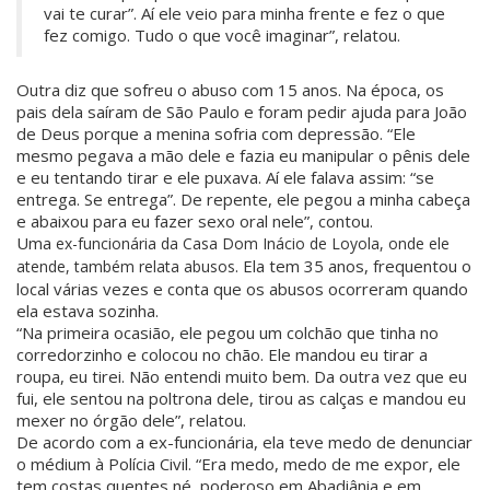
vai te curar”. Aí ele veio para minha frente e fez o que
fez comigo. Tudo o que você imaginar”, relatou.
Outra diz que sofreu o abuso com 15 anos. Na época, os
pais dela saíram de São Paulo e foram pedir ajuda para João
de Deus porque a menina sofria com depressão. “Ele
mesmo pegava a mão dele e fazia eu manipular o pênis dele
e eu tentando tirar e ele puxava. Aí ele falava assim: “se
entrega. Se entrega”. De repente, ele pegou a minha cabeça
e abaixou para eu fazer sexo oral nele”, contou.
Uma
ex-funcionária da Casa Dom Inácio de Loyola, onde ele
. Ela tem 35 anos, frequentou o
atende, também relata abusos
local várias vezes e conta que os abusos ocorreram quando
ela estava sozinha.
“Na primeira ocasião, ele pegou um colchão que tinha no
corredorzinho e colocou no chão. Ele mandou eu tirar a
roupa, eu tirei. Não entendi muito bem. Da outra vez que eu
fui, ele sentou na poltrona dele, tirou as calças e mandou eu
mexer no órgão dele”, relatou.
De acordo com a ex-funcionária, ela teve medo de denunciar
o médium à Polícia Civil. “Era medo, medo de me expor, ele
tem costas quentes né, poderoso em Abadiânia e em