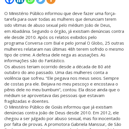
O Ministério Público informou que deve fazer uma força-
tarefa para ouvir todas as
mulheres que denunciam terem
,
sido vítimas de abuso sexual pelo médium João de Deus
em
. Segundo o órgão, já existiam denúncias contra
Abadiânia
ele desde 2010. Após os relatos exibidos pelo
programa
e pelo jornal
, 25 outras
Conversa com Bial
O Globo
mulheres relataram nas últimas 48h terem sofrido o mesmo
tipo de crime. A defesa dele nega as acusações. As
informações são do
.
Fantástico
Os abusos teriam ocorrido desde a década de 80 até
outubro do ano passado. Uma das mulheres conta a
violência que sofreu. “Ele pegava nos meus seios. Sempre
de costas pra ele. Beijava no meu pescoço e encostava o
pênis dele no meu bumbum”, contou. Ela disse ainda que o
médium se aproveitava das pessoas que estavam
fragilizadas e doentes.
O Ministério Público de Goiás informou que já existiam
denúncias contra João de Deus desde 2010. Em 2012, ele
chegou a ser julgado por abuso sexual, mas foi inocentado
por falta de provas. A promotora Gabriela Manssur, de São