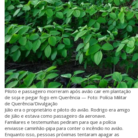
Piloto e passageiro morreram após avião cair em plantação
de soja e pegar fogo em Querência — Foto: Polícia Militar
de Querência/Divulgação
Júlio era o proprietário e piloto do avião. Rodrigo era amigo
de Júlio e estava como passageiro da aeronave.
Familiares e testemunhas pediram para que a polícia
enviasse caminhão-pipa para conter o incêndio no avião.
Enquanto isso, pessoas próximas tentaram apagar as