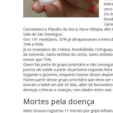
índic
cinco
Os mu
Rondo
Cáce
Castanheira e Planalto da Serra; Nova Olímpia, Alto 
Vale de São Domingos.
Dos 141 municípios, 53% já ultrapassaram a meta 
70% e 90%.
Já os municípios de: Colniza, Rondolândia, Cotrigua
de Azevedo, Santo Antônio do Leste, Santo Antônio
menor que 70%.
Quem faz parte do grupo prioritário e não consegui
postos de saúde a partir da próxima segunda-feira 
Segundo o governo, enquanto houver doses disponí
Fazem parte desse grupo prioritário que deve ser 
tiveram o bebê em até 45 dias, além de funcionári
doenças crônicas e crianças, com idades entre seis
Mortes pela doença
Mato Grosso registrou 11 mortes por gripe influen