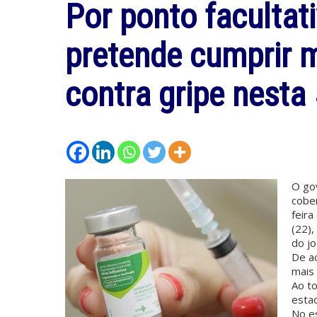
Por ponto facultat
pretende cumprir 
contra gripe nesta
O go
cober
feira
(22),
do jo
De ac
mais 
Ao t
esta
No es