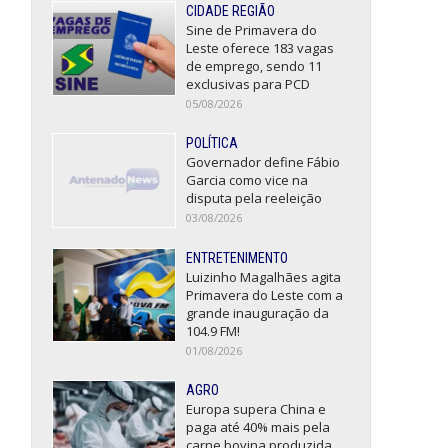
CIDADE REGIÃO
Sine de Primavera do
Leste oferece 183 vagas
de emprego, sendo 11
exclusivas para PCD
05/08/2026
POLÍTICA
Governador define Fábio
Garcia como vice na
disputa pela reeleição
03/08/2026
ENTRETENIMENTO
Luizinho Magalhães agita
Primavera do Leste com a
grande inauguração da
104.9 FM!
01/08/2026
AGRO
Europa supera China e
paga até 40% mais pela
carne bovina produzida