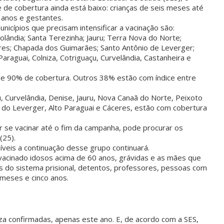
e de cobertura ainda está baixo: crianças de seis meses até
 anos e gestantes.
nicípios que precisam intensificar a vacinação são:
lândia; Santa Terezinha; Jauru; Terra Nova do Norte;
res; Chapada dos Guimarães; Santo Antônio de Leverger;
Paraguai, Colniza, Cotriguaçu, Curvelândia, Castanheira e
de 90% de cobertura. Outros 38% estão com índice entre
çu, Curvelândia, Denise, Jauru, Nova Canaã do Norte, Peixoto
 do Leverger, Alto Paraguai e Cáceres, estão com cobertura
r se vacinar até o fim da campanha, pode procurar os
(25).
veis a continuação desse grupo continuará.
vacinado idosos acima de 60 anos, grávidas e as mães que
os do sistema prisional, detentos, professores, pessoas com
 meses e cinco anos.
za confirmadas, apenas este ano. E, de acordo com a SES,