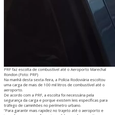
PRF faz escolta de combustível até o Aeroporto Marechal
Rondon (Foto: PRF)
Na manhã desta sexta-feira, a Polícia Rodoviária escoltou
uma carga de mais de 100 mil litros de combustível até o
aeroporto.
De acordo com a PRF, a escolta foi necessária pela
segurança da carga e porque existem leis específicas para
tráfego de caminhões no perímetro urbano.
“Para garantir mais rapidez no trajeto até o aeroporto e