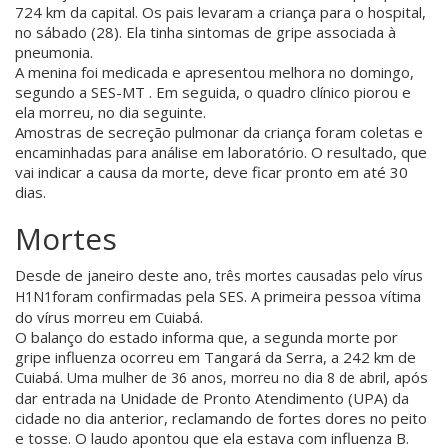
724 km da capital. Os pais levaram a criança para o hospital,
no sábado (28). Ela tinha sintomas de gripe associada à
pneumonia.
A menina foi medicada e apresentou melhora no domingo,
segundo a SES-MT . Em seguida, o quadro clínico piorou e
ela morreu, no dia seguinte.
Amostras de secreção pulmonar da criança foram coletas e
encaminhadas para análise em laboratório. O resultado, que
vai indicar a causa da morte, deve ficar pronto em até 30
dias.
Mortes
Desde de janeiro deste ano,
três mortes causadas pelo vírus
foram confirmadas pela SES. A primeira pessoa vítima
H1N1
do vírus morreu em Cuiabá.
O balanço do estado informa que, a segunda morte por
gripe influenza ocorreu em Tangará da Serra, a 242 km de
Cuiabá.
, após
Uma mulher de 36 anos, morreu no dia 8 de abril
dar entrada na Unidade de Pronto Atendimento (UPA) da
cidade no dia anterior, reclamando de fortes dores no peito
e tosse. O laudo apontou que ela estava com influenza B.