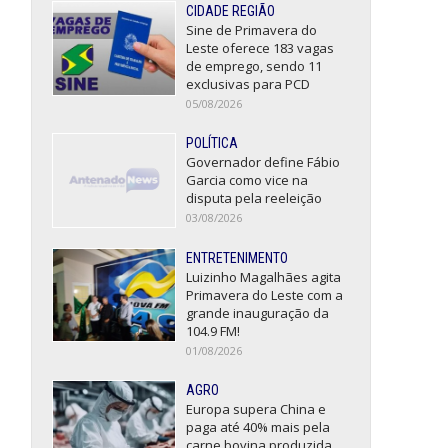
CIDADE REGIÃO
Sine de Primavera do
Leste oferece 183 vagas
de emprego, sendo 11
exclusivas para PCD
05/08/2026
POLÍTICA
Governador define Fábio
Garcia como vice na
disputa pela reeleição
03/08/2026
ENTRETENIMENTO
Luizinho Magalhães agita
Primavera do Leste com a
grande inauguração da
104.9 FM!
01/08/2026
AGRO
Europa supera China e
paga até 40% mais pela
carne bovina produzida