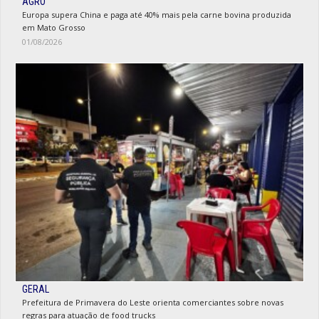
AGRO
Europa supera China e paga até 40% mais pela carne bovina produzida
em Mato Grosso
01/08/2026
GERAL
Prefeitura de Primavera do Leste orienta comerciantes sobre novas
regras para atuação de food trucks