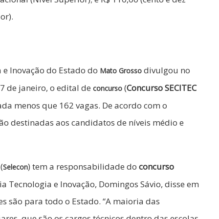
or).
ia e Inovação do Estado do
divulgou no
Mato Grosso
7 de janeiro, o edital de
(
Concurso SECITEC
concurso
nada menos que 162 vagas. De acordo com o
o destinadas aos candidatos de níveis médio e
(
) tem a responsabilidade do
concurso
Selecon
cia Tecnologia e Inovação, Domingos Sávio, disse em
s são para todo o Estado. “A maioria das
ares, que são os cargos técnicos dentro das escolas,