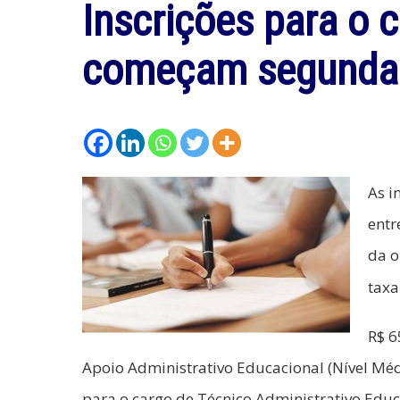
Inscrições para o
começam segunda 
As i
entr
da o
taxa
R$ 6
Apoio Administrativo Educacional (Nível Médi
para o cargo de Técnico Administrativo Educa