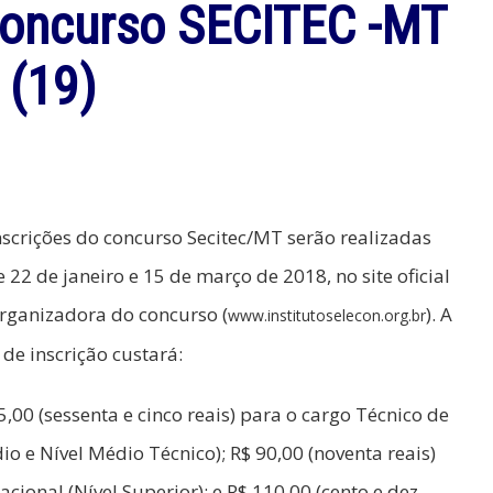
 concurso SECITEC -MT
(19)
nscrições do concurso Secitec/MT serão realizadas
e 22 de janeiro e 15 de março de 2018, no site oficial
rganizadora do concurso (
). A
www.institutoselecon.org.br
 de inscrição custará:
5,00 (sessenta e cinco reais) para o cargo Técnico de
o e Nível Médio Técnico); R$ 90,00 (noventa reais)
cional (Nível Superior); e R$ 110,00 (cento e dez