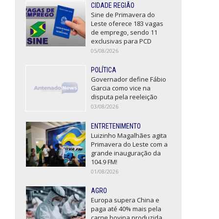
CIDADE REGIÃO
Sine de Primavera do
Leste oferece 183 vagas
de emprego, sendo 11
exclusivas para PCD
05/08/2026
POLÍTICA
Governador define Fábio
Garcia como vice na
disputa pela reeleição
03/08/2026
ENTRETENIMENTO
Luizinho Magalhães agita
Primavera do Leste com a
grande inauguração da
104.9 FM!
01/08/2026
AGRO
Europa supera China e
paga até 40% mais pela
carne bovina produzida