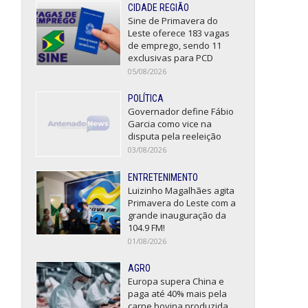
CIDADE REGIÃO
Sine de Primavera do
Leste oferece 183 vagas
de emprego, sendo 11
exclusivas para PCD
05/08/2026
POLÍTICA
Governador define Fábio
Garcia como vice na
disputa pela reeleição
03/08/2026
ENTRETENIMENTO
Luizinho Magalhães agita
Primavera do Leste com a
grande inauguração da
104.9 FM!
01/08/2026
AGRO
Europa supera China e
paga até 40% mais pela
carne bovina produzida