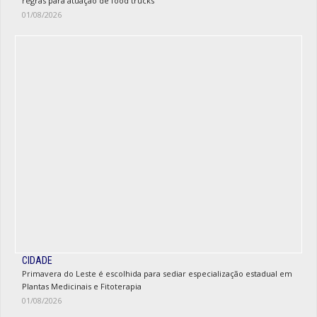
regras para atuação de food trucks
01/08/2026
CIDADE
Primavera do Leste é escolhida para sediar especialização estadual em
Plantas Medicinais e Fitoterapia
01/08/2026