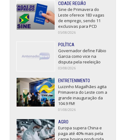
CIDADE REGIÃO
Sine de Primavera do
Leste oferece 183 vagas
de emprego, sendo 11
exclusivas para PCD
05/08/2026
POLÍTICA
Governador define Fábio
Garcia como vice na
disputa pela reeleição
03/08/2026
ENTRETENIMENTO
Luizinho Magalhães agita
Primavera do Leste com a
grande inauguração da
104.9 FM!
01/08/2026
AGRO
Europa supera China e
paga até 40% mais pela
carne bovina produzida