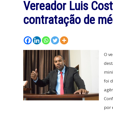
Vereador Luis Cos
contratação de méd
O ve
dest
mini
foi 
agên
Conf
por 