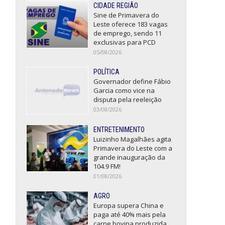
CIDADE REGIÃO
Sine de Primavera do
Leste oferece 183 vagas
de emprego, sendo 11
exclusivas para PCD
05/08/2026
POLÍTICA
Governador define Fábio
Garcia como vice na
disputa pela reeleição
03/08/2026
ENTRETENIMENTO
Luizinho Magalhães agita
Primavera do Leste com a
grande inauguração da
104.9 FM!
01/08/2026
AGRO
Europa supera China e
paga até 40% mais pela
carne bovina produzida