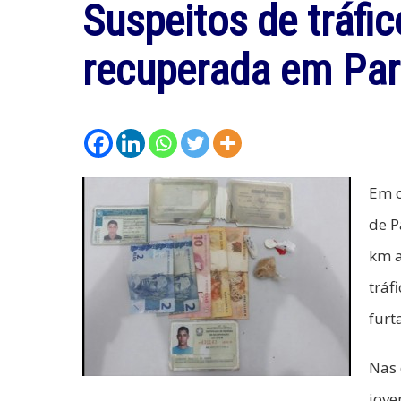
Suspeitos de tráfi
recuperada em Par
Em o
de P
km a
tráf
furt
Nas 
jove