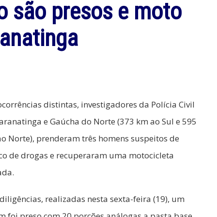
co são presos e moto
anatinga
corrências distintas, investigadores da Polícia Civil
aranatinga e Gaúcha do Norte (373 km ao Sul e 595
o Norte), prenderam três homens suspeitos de
ico de drogas e recuperaram uma motocicleta
ada.
diligências, realizadas nesta sexta-feira (19), um
m foi preso com 20 porções análogas a pasta base