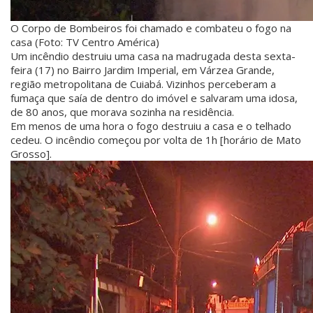
O Corpo de Bombeiros foi chamado e combateu o fogo na
casa (Foto: TV Centro América)
Um incêndio destruiu uma casa na madrugada desta sexta-
feira (17) no Bairro Jardim Imperial, em Várzea Grande,
região metropolitana de Cuiabá. Vizinhos perceberam a
fumaça que saía de dentro do imóvel e salvaram uma idosa,
de 80 anos, que morava sozinha na residência.
Em menos de uma hora o fogo destruiu a casa e o telhado
cedeu. O incêndio começou por volta de 1h [horário de Mato
Grosso].