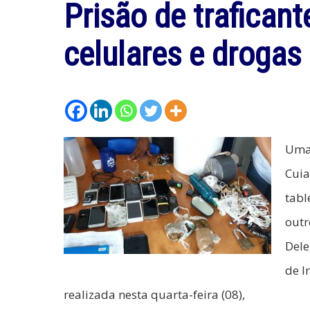
Prisão de trafican
celulares e drogas
Uma 
Cuia
tabl
outr
Dele
de I
realizada nesta quarta-feira (08),