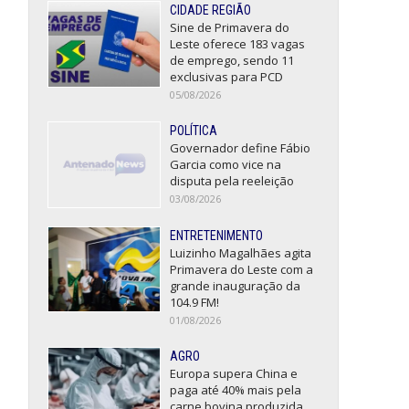
CIDADE REGIÃO
Sine de Primavera do
Leste oferece 183 vagas
de emprego, sendo 11
exclusivas para PCD
05/08/2026
POLÍTICA
Governador define Fábio
Garcia como vice na
disputa pela reeleição
03/08/2026
ENTRETENIMENTO
Luizinho Magalhães agita
Primavera do Leste com a
grande inauguração da
104.9 FM!
01/08/2026
AGRO
Europa supera China e
paga até 40% mais pela
carne bovina produzida