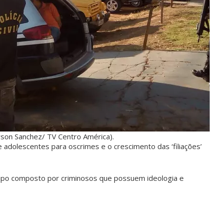
son Sanchez/ TV Centro América).
 adolescentes para oscrimes e o crescimento das ‘filiações’
upo composto por criminosos que possuem ideologia e