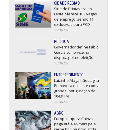
CIDADE REGIÃO
Sine de Primavera do
Leste oferece 183 vagas
de emprego, sendo 11
exclusivas para PCD
05/08/2026
POLÍTICA
Governador define Fábio
Garcia como vice na
disputa pela reeleição
03/08/2026
ENTRETENIMENTO
Luizinho Magalhães agita
Primavera do Leste com a
grande inauguração da
104.9 FM!
01/08/2026
AGRO
Europa supera China e
paga até 40% mais pela
carne bovina produzida