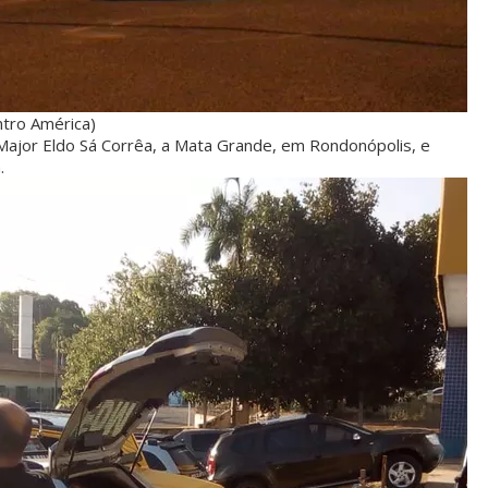
ntro América)
 Major Eldo Sá Corrêa, a Mata Grande, em Rondonópolis, e
.