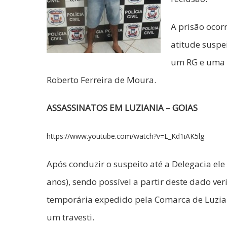
A prisão ocor
atitude suspe
um RG e uma 
Roberto Ferreira de Moura.
ASSASSINATOS EM LUZIANIA – GOIAS
https://www.youtube.com/watch?v=L_Kd1iAK5lg
Após conduzir o suspeito até a Delegacia el
anos), sendo possível a partir deste dado v
temporária expedido pela Comarca de Luzia
um travesti.