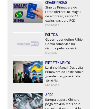
CIDADE REGIÃO
Sine de Primavera do
Leste oferece 183 vagas
de emprego, sendo 11
exclusivas para PCD
05/08/2026
POLÍTICA
Governador define Fábio
Garcia como vice na
disputa pela reeleição
03/08/2026
ENTRETENIMENTO
Luizinho Magalhães agita
Primavera do Leste com a
grande inauguração da
104.9 FM!
01/08/2026
AGRO
Europa supera China e
paga até 40% mais pela
carne bovina produzida