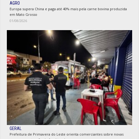
AGRO
Europa supera China e paga até 40% mais pela carne bovina produzida
em Mato Grosso
01/08/2026
GERAL
Prefeitura de Primavera do Leste orienta comerciantes sobre novas